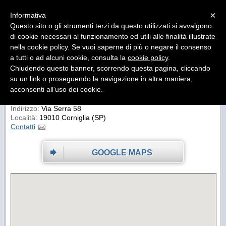
Menu
×
Informativa
Questo sito o gli strumenti terzi da questo utilizzati si avvalgono
CECIO Ristorante Camere
di cookie necessari al funzionamento ed utili alle finalità illustrate
"Non c'è amore più sincero di quello per il cibo"
nella cookie policy. Se vuoi saperne di più o negare il consenso
a tutti o ad alcuni cookie, consulta la
cookie policy
.
DOVE SIAMO
Chiudendo questo banner, scorrendo questa pagina, cliccando
su un link o proseguendo la navigazione in altra maniera,
acconsenti all’uso dei cookie.
CECIO Ristorante Camere
Indirizzo:
Via Serra 58
Località:
19010 Corniglia (SP)
Contatti
GOOGLE MAPS