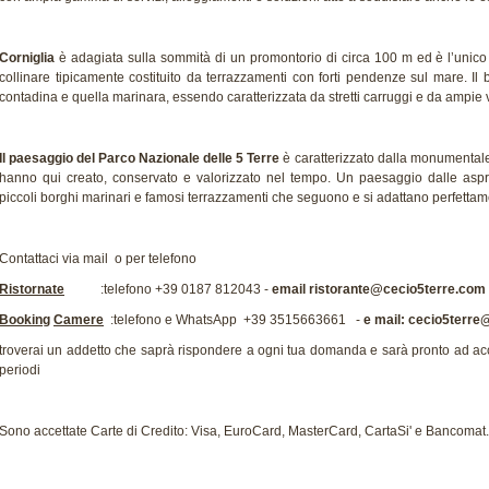
Corniglia
è adagiata sulla sommità di un promontorio di circa
100 m
ed è l’unico
collinare tipicamente costituito da terrazzamenti con forti pendenze sul mare. Il
contadina e quella marinara, essendo caratterizzata da stretti carruggi e da ampie ve
Il paesaggio del Parco Nazionale delle 5 Terre
è caratterizzato dalla monumentale
hanno qui creato, conservato e valorizzato nel tempo. Un paesaggio dalle asp
piccoli borghi marinari e famosi terrazzamenti che seguono e si adattano perfettame
Contattaci via mail o per telefono
Ristornate
:telefono +39 0187 812043 -
email ristorante@cecio5terre.com
Booking
Camere
:telefono e WhatsApp
+39 3515663661 -
e mail: cecio5terr
troverai un addetto che saprà rispondere a ogni tua domanda e sarà pronto ad acc
periodi
Sono accettate Carte di Credito: Visa, EuroCard, MasterCard, CartaSi' e Bancomat.