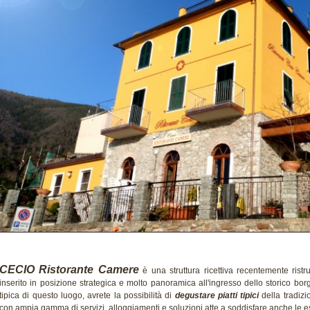
CECIO Ristorante Camere
è una struttura ricettiva recentemente ristru
inserito in posizione strategica e molto panoramica all'ingresso dello storico bor
tipica di questo luogo, avrete la possibilità di
degustare piatti tipici
della tradizi
con ampia gamma di servizi, alloggiamenti e soluzioni atte a soddisfare anche le 