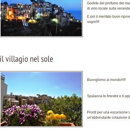
Godete del profumo del ma
di vino locale sulla verand
E poi il meritato buon riposo
sogni!!!!
il villagio nel sole
Buongiorno al mondo!!!!!
Spalanca le finestre e ti a
Pronti per una escursione s
un'abbondante colazione 