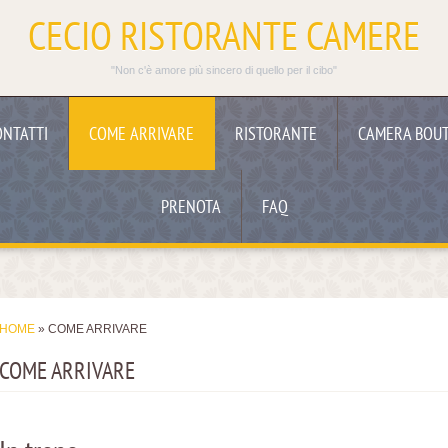
CECIO RISTORANTE CAMERE
"Non c'è amore più sincero di quello per il cibo"
ONTATTI
COME ARRIVARE
RISTORANTE
CAMERA BOUT
PRENOTA
FAQ
HOME
» COME ARRIVARE
COME ARRIVARE