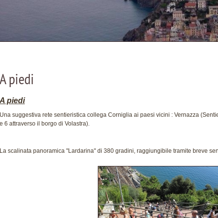
A piedi
A piedi
Una suggestiva rete sentieristica collega Corniglia ai paesi vicini : Vernazza (Senti
e 6 attraverso il borgo di Volastra).
La scalinata panoramica "Lardarina" di 380 gradini, raggiungibile tramite breve se