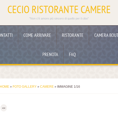
CECIO RISTORANTE CAMERE
"Non c'è amore più sincero di quello per il cibo"
ONTATTI
COME ARRIVARE
RISTORANTE
CAMERA BOUT
PRENOTA
FAQ
HOME
»
FOTO GALLERY
»
CAMERE
» IMMAGINE 1/16
<<